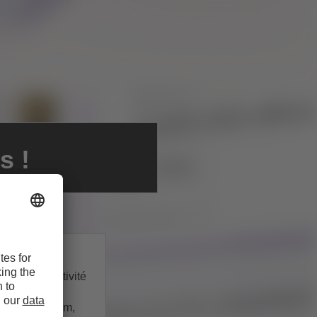
s !
es de productivité
aissés pour
Power Platform,