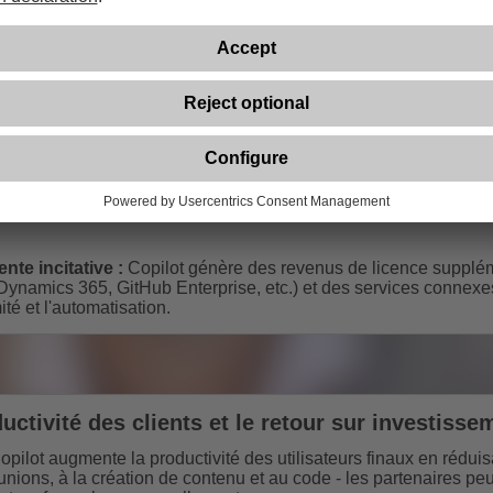
ent se démarquer des concurrents proposant des implémentatio
velles Opportunités Client
s sur les services :
Les services de déploiement et d'adoption 
on du changement et la gouvernance offrent un fort potentiel de 
ente incitative :
Copilot génère des revenus de licence supplé
Dynamics 365, GitHub Enterprise, etc.) et des services connexes
ité et l'automatisation.
uctivité des clients et le retour sur investisse
pilot augmente la productivité des utilisateurs finaux en rédui
unions, à la création de contenu et au code - les partenaires peuv