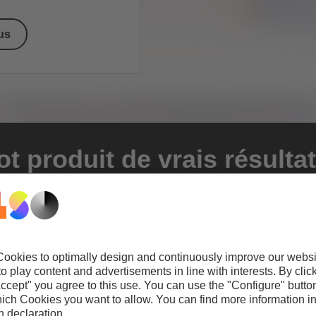
us
t produit de vrais résultat
age concurrentiel
nt à des fonctionnalités d'IA dans le cadre des solutions modern
 Les partenaires qui ne proposent pas Copilot risquent d'être l
 Copilot dans les Solutions Microsoft 365, Dynamics, Azure ou 