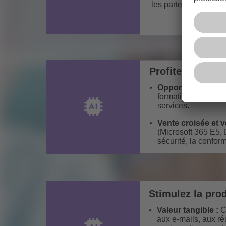
les partenaires peuv
Profitez de Nou
Opportunités axée
formation, la gesti
services.
Vente croisée et v
(Microsoft 365 E5, 
sécurité, la conform
Stimulez la prod
Valeur tangible :
Co
aux e-mails, aux ré