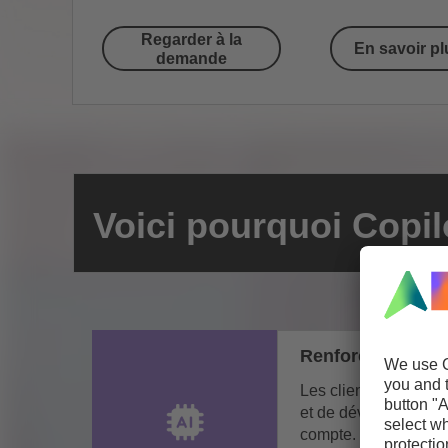
Regarder à la
En savoir pl
demande
Voici pourquoi Copilo
Renforcer l'avant
Les clients s'attende
et de développement.
compte. En intégrant