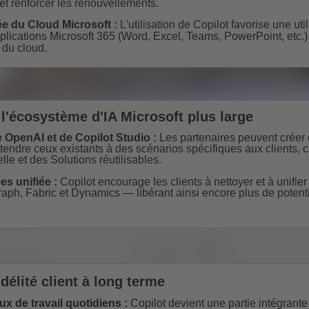
et renforcer les renouvellements.
e du Cloud Microsoft :
L'utilisation de Copilot favorise une uti
plications Microsoft 365 (Word, Excel, Teams, PowerPoint, etc.
 du cloud.
 l'écosystème d'IA Microsoft plus large
e OpenAI et de Copilot Studio :
Les partenaires peuvent créer 
endre ceux existants à des scénarios spécifiques aux clients, cr
elle et des Solutions réutilisables.
s unifiée :
Copilot encourage les clients à nettoyer et à unifie
raph, Fabric et Dynamics — libérant ainsi encore plus de potenti
délité client à long terme
lux de travail quotidiens :
Copilot devient une partie intégrante