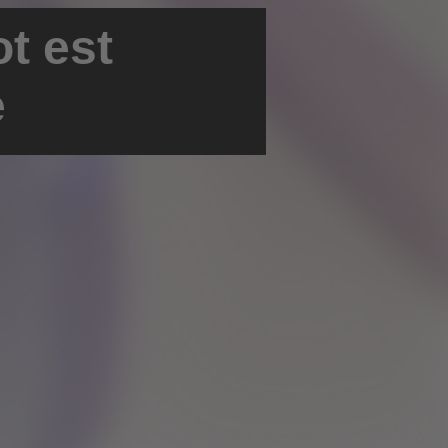
t est
e