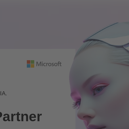
IA.
artner