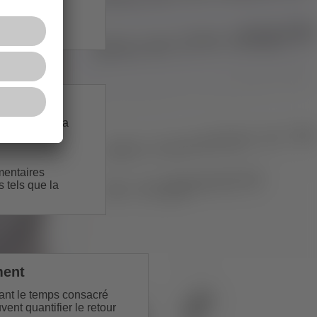
ns "simples".
de Copilot, la
revenus de
mentaires
 tels que la
ment
sant le temps consacré
ent quantifier le retour